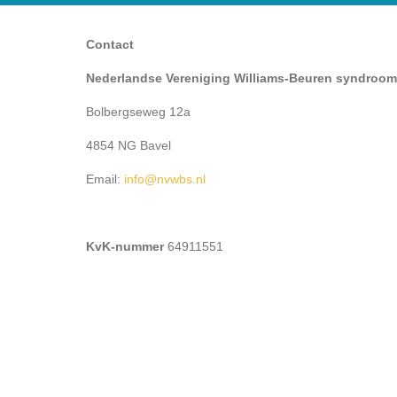
Contact
Nederlandse Vereniging Williams-Beuren syndroom
Bolbergseweg 12a
4854 NG Bavel
Email:
ofni
@nvwbs.nl
KvK-nummer
64911551