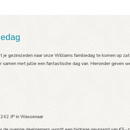
liedag
et je gezinsleden naar onze Williams familiedag te komen op za
er samen met jullie een fantastische dag van. Hieronder geven 
, 2242 JP in Wassenaar
r de overige deelnemers wordt een bijdrage gevraagd van €5,- p