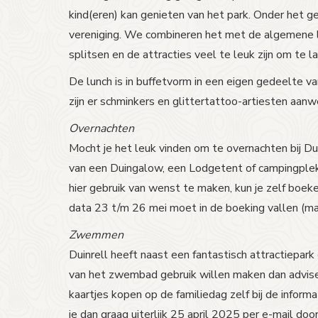
kind(eren) kan genieten van het park. Onder het ge
vereniging. We combineren het met de algemene l
splitsen en de attracties veel te leuk zijn om te
De lunch is in buffetvorm in een eigen gedeelte va
zijn er schminkers en glittertattoo-artiesten aa
Overnachten
Mocht je het leuk vinden om te overnachten bij D
van een Duingalow, een Lodgetent of campingplek. 
hier gebruik van wenst te maken, kun je zelf boe
data 23 t/m 26 mei moet in de boeking vallen (ma
Zwemmen
Duinrell heeft naast een fantastisch attractiepa
van het zwembad gebruik willen maken dan advisere
kaartjes kopen op de familiedag zelf bij de inform
je dan graag uiterlijk 25 april 2025 per e-mail door