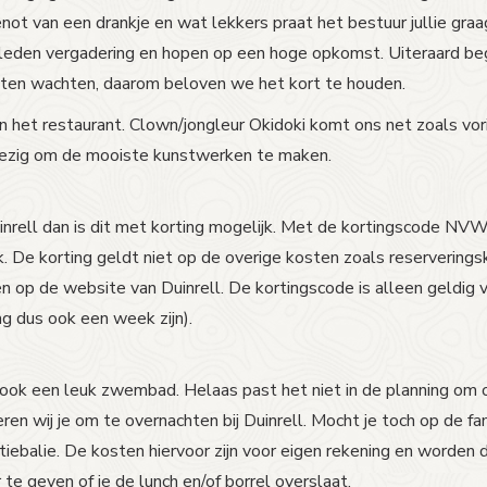
not van een drankje en wat lekkers praat het bestuur jullie graa
eden vergadering en hopen op een hoge opkomst. Uiteraard begri
 laten wachten, daarom beloven we het kort te houden.
n het restaurant. Clown/jongleur Okidoki komt ons net zoals vori
nwezig om de mooiste kunstwerken te maken.
uinrell dan is dit met korting mogelijk. Met de kortingscode N
De korting geldt niet op de overige kosten zoals reserveringsko
ken op de website van Duinrell. De kortingscode is alleen geld
g dus ook een week zijn).
rk ook een leuk zwembad. Helaas past het niet in de planning o
n wij je om te overnachten bij Duinrell. Mocht je toch op de f
atiebalie. De kosten hiervoor zijn voor eigen rekening en worden
 te geven of je de lunch en/of borrel overslaat.